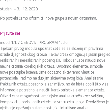
studeni – 3. i 12. 2020.
Po potrebi ćemo oformiti i nove grupe s novim datumima.
Prijavite se!
modul 1.1. / OSNOVNI PROGRAM 1. dio
Tijekom prvog modula upoznat ćete se sa složenijim pravilima
izrade dijagnostičkog crteža. Takav crtež omogućuje jasan pregled
realiziranih i nerealiziranih potencijala. Također ćete naučiti nove
načine crtanja korekcijskih crteža. Uvodimo elemente, simbole i
nove postupke bojenja čime dodatno aktiviramo vlastite
potencijale i radimo na dubljim slojevima svog bića. Analiziranje
fraktalnih crteža posebno je zanimljivo, no da biste dobili što više
informacija potrebno je naučiti karakteristike elemenata crteža.
Otkriti ćete mogućnosti empirijske analize crteža kroz veličinu,
kompoziciju, obris i oblik crteža te vrstu crta i polja. Predviđeno je i
vježbanje opažanja putem postupka intuitivne analize.