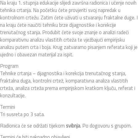
Na kraju 1. stupnja edukacije slijedi završna radionica i učenje novih
tehnika crtanja. Na početku ćete provjeriti svoj napredak u
kontrolnom crtežu. Zatim ćete uživati u stvaranju fraktalne duge. I
na kraju ćete naučiti tehniku brze dijagnostike i korekcije
trenutačnog stanja. Produbit ćete svoje znanje o analizi radeći
komparativnu analizu vlastitih crteža te vježbajući empirijsku
analizu putem crta i boja. Krug zatvaramo pisanjem referata koji je
ujedno i obavezan materijal za ispit.
Program
Tehnike crtanja – dijagnostika i korekcija trenutačnog stanja,
fraktalna duga, kontrolni crtež, komparativna analiza vlastitih
crteža, analiza crteža prema empirijskom kratkom ključu, referat i
konzultacije.
Termini
Tri susreta po 3 sata.
Radionica će se održati tijekom
svibnja
. Po dogovoru s grupom.
Termini će biti naknadno objavljeni.