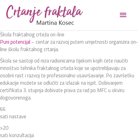
Skip
Main
to
content
Men
Škola fraktalnog crteža on-line
Puni potencijal
– centar za razvoj putem umjetnosti organizira on-
line školu fraktalnog crtanja.
Škola se sastoji od niza radionicama tijekom kojih ćete naučiti
mnoštvo tehnika fraktalnog crteža koje se upotrebljavaju za
osobni rast i razvoj te profesionalno usavršavanje. Po završetku
edukacije možete se odlučiti za izlazak na ispit. Dobivanjem
certifikata 3. stupnja dobivate prava za rad po MFC u okviru
dogovorenoga.
66
sati nastave
>20
sati konzultacija