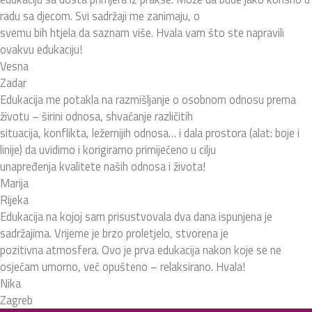
radu sa djecom. Svi sadržaji me zanimaju, o
svemu bih htjela da saznam više. Hvala vam što ste napravili
ovakvu edukaciju!
Vesna
Zadar
Edukacija me potakla na razmišljanje o osobnom odnosu prema
životu – širini odnosa, shvaćanje različitih
situacija, konflikta, ležernijih odnosa… i dala prostora (alat: boje i
linije) da uvidimo i korigiramo primijećeno u cilju
unapređenja kvalitete naših odnosa i života!
Marija
Rijeka
Edukacija na kojoj sam prisustvovala dva dana ispunjena je
sadržajima. Vrijeme je brzo proletjelo, stvorena je
pozitivna atmosfera. Ovo je prva edukacija nakon koje se ne
osjećam umorno, već opušteno – relaksirano. Hvala!
Nika
Zagreb