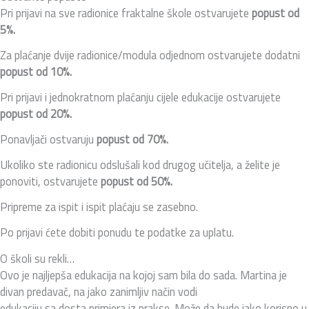
Pri prijavi na sve radionice fraktalne škole ostvarujete
popust od
5%.
Za plaćanje dvije radionice/modula odjednom ostvarujete dodatni
popust od 10%.
Pri prijavi i jednokratnom plaćanju cijele edukacije ostvarujete
popust od 20%.
Ponavljači ostvaruju
popust od 70%.
Ukoliko ste radionicu odslušali kod drugog učitelja, a želite je
ponoviti, ostvarujete
popust od 50%.
Pripreme za ispit i ispit plaćaju se zasebno.
Po prijavi ćete dobiti ponudu te podatke za uplatu.
O školi su rekli…
Ovo je najljepša edukacija na kojoj sam bila do sada. Martina je
divan predavač, na jako zanimljiv način vodi
edukaciju sa dosta primjera iz prakse. Može da bude jako korisno u