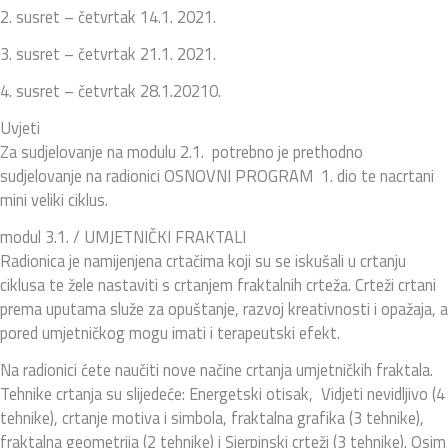
2. susret – četvrtak 14.1. 2021.
3. susret – četvrtak 21.1. 2021.
4. susret – četvrtak 28.1.20210.
Uvjeti
Za sudjelovanje na modulu 2.1. potrebno je prethodno
sudjelovanje na radionici OSNOVNI PROGRAM 1. dio te nacrtani
mini veliki ciklus.
modul 3.1. / UMJETNIČKI FRAKTALI
Radionica je namijenjena crtačima koji su se iskušali u crtanju
ciklusa te žele nastaviti s crtanjem fraktalnih crteža. Crteži crtani
prema uputama služe za opuštanje, razvoj kreativnosti i opažaja, a
pored umjetničkog mogu imati i terapeutski efekt.
Na radionici ćete naučiti nove načine crtanja umjetničkih fraktala.
Tehnike crtanja su slijedeće: Energetski otisak, Vidjeti nevidljivo (4
tehnike), crtanje motiva i simbola, fraktalna grafika (3 tehnike),
fraktalna geometrija (2 tehnike) i Sierpinski crteži (3 tehnike). Osim