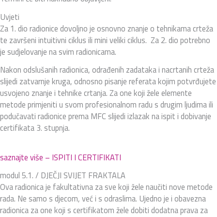
Uvjeti
Za 1. dio radionice dovoljno je osnovno znanje o tehnikama crteža
te završeni intuitivni ciklus ili mini veliki ciklus. Za 2. dio potrebno
je sudjelovanje na svim radionicama.
Nakon odslušanih radionica, odrađenih zadataka i nacrtanih crteža
slijedi zatvarnje kruga, odnosno pisanje referata kojim potvrđujete
usvojeno znanje i tehnike crtanja. Za one koji žele elemente
metode primjeniti u svom profesionalnom radu s drugim ljudima ili
podučavati radionice prema MFC slijedi izlazak na ispit i dobivanje
certifikata 3. stupnja.
saznajte više – ISPITI I CERTIFIKATI
modul 5.1. / DJEČJI SVIJET FRAKTALA
Ova radionica je fakultativna za sve koji žele naučiti nove metode
rada. Ne samo s djecom, već i s odraslima. Ujedno je i obavezna
radionica za one koji s certifikatom žele dobiti dodatna prava za