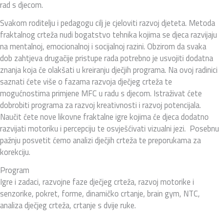
rad s djecom.
Svakom roditelju i pedagogu cilj je cjeloviti razvoj djeteta. Metoda
fraktalnog crteža nudi bogatstvo tehnika kojima se djeca razvijaju
na mentalnoj, emocionalnoj i socijalnoj razini. Obzirom da svaka
dob zahtjeva drugačije pristupe rada potrebno je usvojiti dodatna
znanja koja će olakšati u kreiranju dječjih programa. Na ovoj radinici
saznati ćete više o fazama razvoja dječjeg crteža te
mogućnostima primjene MFC u radu s djecom. Istraživat ćete
dobrobiti programa za razvoj kreativnosti i razvoj potencijala.
Naučit ćete nove likovne fraktalne igre kojima će djeca dodatno
razvijati motoriku i percepciju te osvješćivati vizualni jezi. Posebnu
pažnju posvetit ćemo analizi dječjih crteža te preporukama za
korekciju.
Program
Igre i zadaci, razvojne faze dječjeg crteža, razvoj motorike i
senzorike, pokret, forme, dinamičko crtanje, brain gym, NTC,
analiza dječjeg crteža, crtanje s dvije ruke.