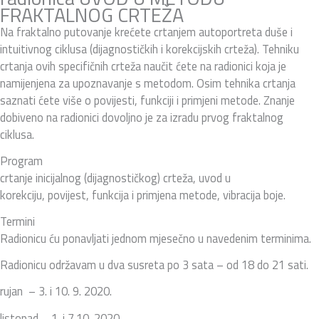
FRAKTALNOG CRTEŽA
Na fraktalno putovanje krećete crtanjem autoportreta duše i
intuitivnog ciklusa (dijagnostičkih i korekcijskih crteža). Tehniku
crtanja ovih specifičnih crteža naučit ćete na radionici koja je
namijenjena za upoznavanje s metodom. Osim tehnika crtanja
saznati ćete više o povijesti, funkciji i primjeni metode. Znanje
dobiveno na radionici dovoljno je za izradu prvog fraktalnog
ciklusa.
Program
crtanje inicijalnog (dijagnostičkog) crteža, uvod u
korekciju, povijest, funkcija i primjena metode, vibracija boje.
Termini
Radionicu ću ponavljati jednom mjesečno u navedenim terminima.
Radionicu održavam u dva susreta po 3 sata – od 18 do 21 sati.
rujan – 3. i 10. 9. 2020.
listopad – 1. i 7.10. 2020.